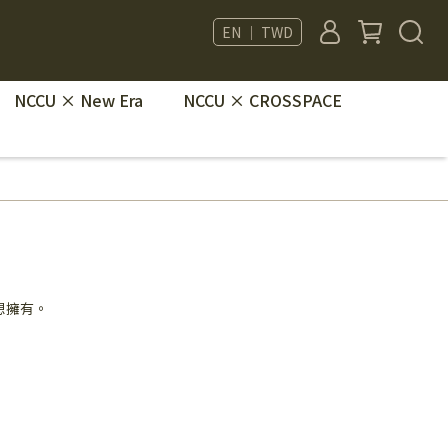
EN ｜ TWD
NCCU × New Era
NCCU × CROSSPACE
想擁有。