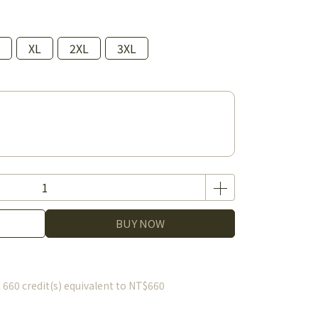
XL
2XL
3XL
BUY NOW
m
660
credit(s) equivalent to
NT$660