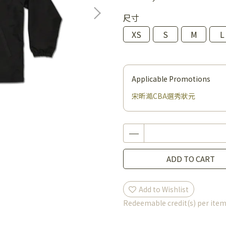
尺寸
XS
S
M
L
Applicable Promotions
宋昕澔CBA選秀狀元
ADD TO CART
Add to Wishlist
Redeemable credit(s) per ite